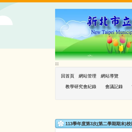
跳
到
主
要
內
容
區
:::
回首頁
網站管理
網站導覽
教學研究會紀錄
會議記錄
113學年度第3次(第二學期期末)