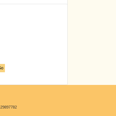
Go
.
-29897782