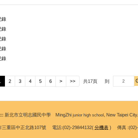
紀錄
紀錄
紀錄
紀錄
紀錄
1
2
3
4
5
6
>
>>
共
17
頁
到
:::
新北市立明志國民中學 MingZhi
, New Taipei City
junior high school
市三重區中正北路107號 電話:(02)-29844132(
分機表
) 傳真 :(02)