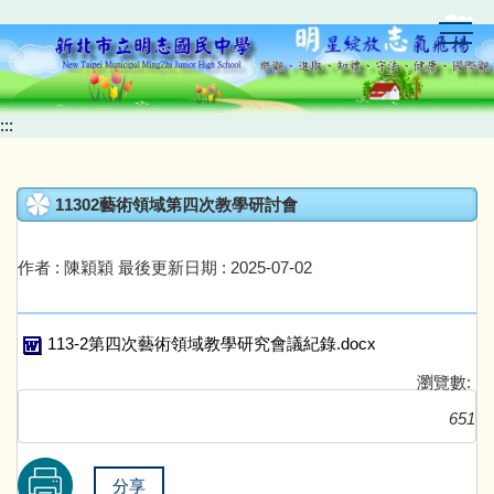
跳
到
主
要
內
:::
容
區
11302藝術領域第四次教學研討會
作者 :
陳穎穎
最後更新日期 :
2025-07-02
113-2第四次藝術領域教學研究會議紀錄.docx
瀏覽數:
651
分享