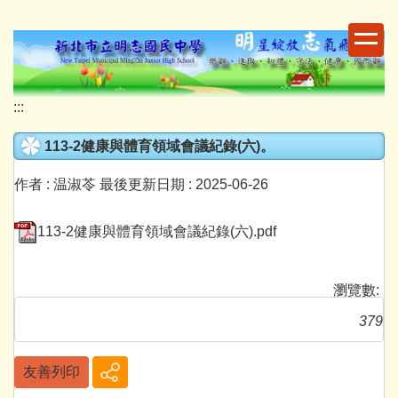
跳
到
主
要
內
:::
容
區
113-2健康與體育領域會議紀錄(六)。
作者 :
温淑苓
最後更新日期 :
2025-06-26
113-2健康與體育領域會議紀錄(六).pdf
瀏覽數:
379
友善列印