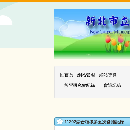
跳
到
主
要
內
容
區
:::
回首頁
網站管理
網站導覽
教學研究會紀錄
會議記錄
11302綜合領域第五次會議記錄