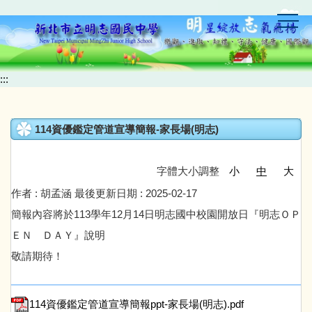
跳
到
主
要
內
:::
容
區
114資優鑑定管道宣導簡報-家長場(明志)
字體大小調整
小
中
大
作者 :
胡孟涵
最後更新日期 :
2025-02-17
簡報內容將於113學年12月14日明志國中校園開放日『明志ＯＰ
ＥＮ ＤＡＹ』說明
敬請期待！
114資優鑑定管道宣導簡報ppt-家長場(明志).pdf